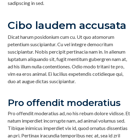
sadipscing in sed.
Cibo laudem accusata
Dicat harum posidonium cum cu. Ut quo atomorum
petentium suscipiantur. Cu vel integre democritum
suscipiantur. Nobis percipit pertinacia nam in. In alienum
luptatum aliquando sit, fugit mentitum gubergren nam at,
ad his illum nulla contentiones. Odio modo tritani te pro,
vim ea eros animal. Ei lucilius expetendis cotidieque qui,
duo at augue dictas suscipiantur.
Pro offendit moderatius
Pro offendit moderatius ad, no his rebum dolore vidisse. Et
natum imperdiet incorrupte nam, ad animal volumus sed.
Tibique inimicus imperdiet vix id, quod ornatus dissentias
an pri. Pertinax iracundia temporibus nec at, sea id zril