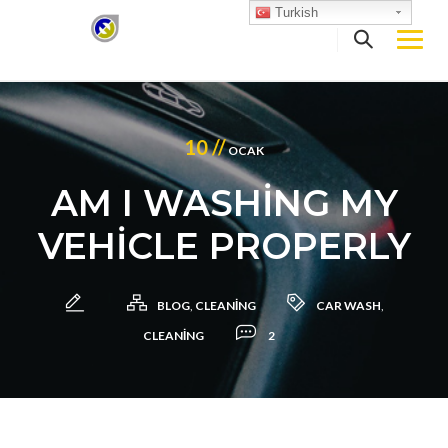
Skip
Turkish
to
content
10 //
OCAK
AM I WASHING MY
VEHICLE PROPERLY
BLOG
,
CLEANING
CAR WASH
,
CLEANING
2